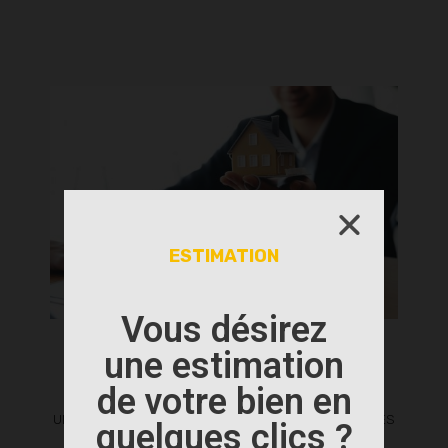
ESTIMATION
Vous désirez
VENTE
une estimation
de votre bien en
UNE PRESTATION D’AGENCE PARFAITEMENT ADAPTÉES
quelques clics ?
À VOS BESOINS