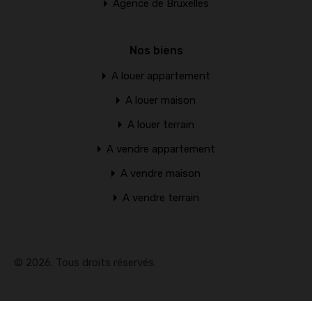
Agence de Bruxelles
Nos biens
A louer appartement
A louer maison
A louer terrain
A vendre appartement
A vendre maison
A vendre terrain
© 2026. Tous droits réservés.