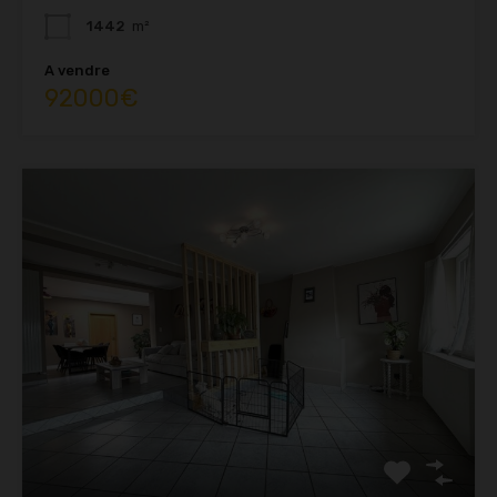
1442
m²
A vendre
92000€