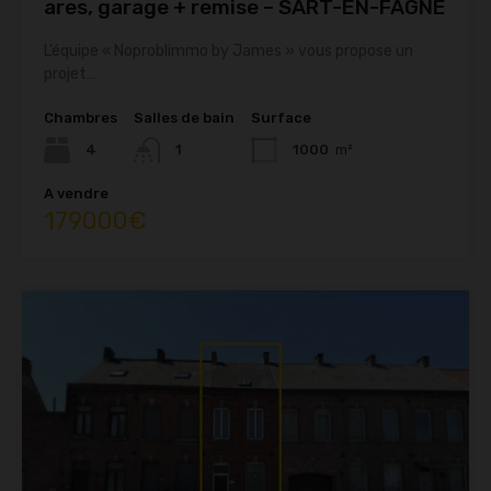
ares, garage + remise – SART-EN-FAGNE
L’équipe « Noproblimmo by James » vous propose un
projet…
Chambres
Salles de bain
Surface
4
1
1000
m²
A vendre
179000€